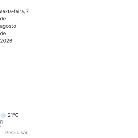
sexta-feira, 7
de
agosto
de
2026
🌧️ 21°C