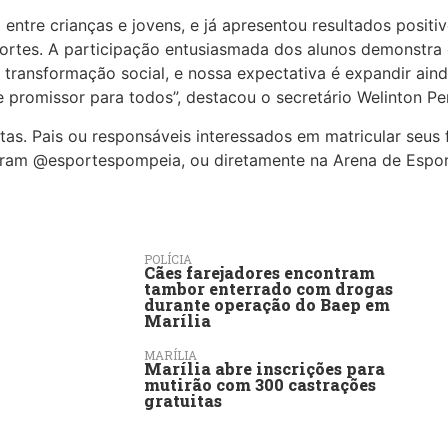
a entre crianças e jovens, e já apresentou resultados posi
ortes. A participação entusiasmada dos alunos demonstra
transformação social, e nossa expectativa é expandir ain
promissor para todos”, destacou o secretário Welinton Per
as. Pais ou responsáveis interessados em matricular seus
tagram @esportespompeia, ou diretamente na Arena de Espor
POLÍCIA
Cães farejadores encontram
tambor enterrado com drogas
durante operação do Baep em
Marília
MARÍLIA
Marília abre inscrições para
mutirão com 300 castrações
gratuitas