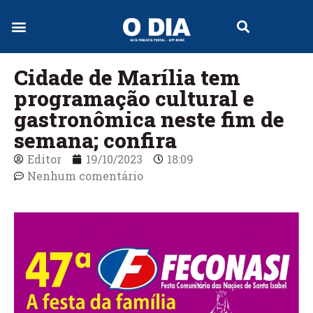
Jornal Digital
Cidade de Marília tem
programação cultural e
gastronômica neste fim de
semana; confira
Editor
19/10/2023
18:09
Nenhum comentário