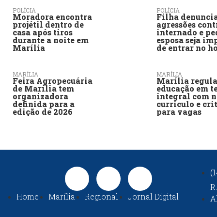
POLÍCIA
POLÍCIA
Moradora encontra
Filha denunci
projétil dentro de
agressões cont
casa após tiros
internado e pe
durante a noite em
esposa seja im
Marília
de entrar no h
MARÍLIA
MARÍLIA
Feira Agropecuária
Marília regul
de Marília tem
educação em t
organizadora
integral com 
definida para a
currículo e cri
edição de 2026
para vagas
(
R
Home
Marília
Regional
Jornal Digital
A