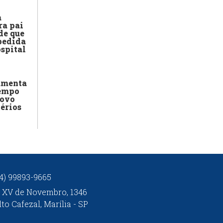
a
ra pai
de que
pedida
ospital
amenta
empo
novo
térios
14) 99893-9665
. XV de Novembro, 1346
lto Cafezal, Marília - SP