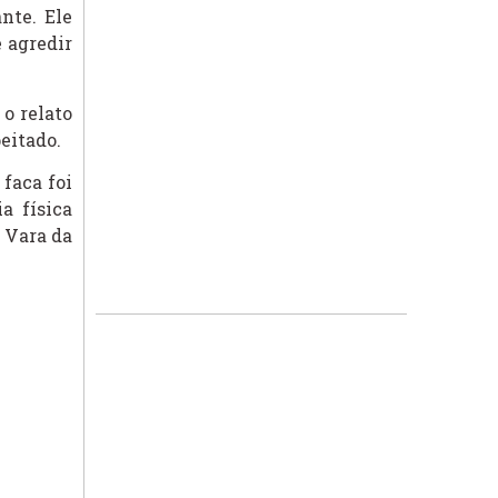
nte. Ele
e agredir
o relato
peitado.
faca foi
a física
 Vara da