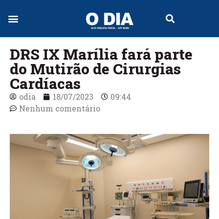
Jornal Digital
DRS IX Marília fará parte
do Mutirão de Cirurgias
Cardíacas
odia
18/07/2023
09:44
Nenhum comentário