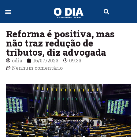
Jornal Digital
Reforma é positiva, mas
não traz redução de
tributos, diz advogada
odia
16/07/2023
09:33
Nenhum comentário